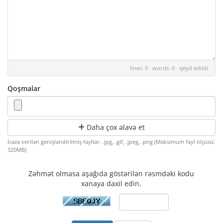
lines: 0 words: 0
qeyd edildi
Qoşmalar
Daha çox əlavə et
İcazə verilən genişləndirilmiş fayllar: .jpg, .gif, .jpeg, .png (Maksimum fayl ölçüsü:
320MB)
Zəhmət olmasa aşağıda göstərilən rəsmdəki kodu
xanaya daxil edin.