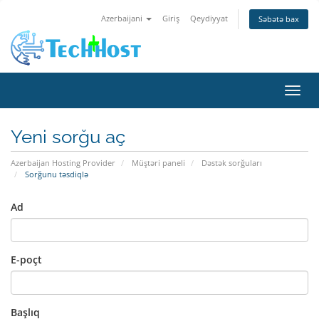
Azerbaijani
Giriş
Qeydiyyat
Səbətə bax
Naviq
Yeni sorğu aç
Azerbaijan Hosting Provider
Müştəri paneli
Dəstək sorğuları
Sorğunu təsdiqlə
Ad
E-poçt
Başlıq