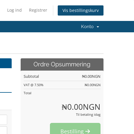
Log ind
Registrer
Vis bestillingskurv
Konto
Ordre Opsummering
Subtotal
‎₦0.00NGN
VAT @ 7.50%
‎₦0.00NGN
Total
‎₦0.00NGN
Til betaling idag
Bestilling