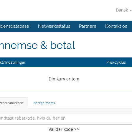
Dansk
idensdatabase
Netværksstatus
Partnere
Kontakt os
nnemse & betal
t/Indstillinger
Pris/Cyklus
Din kurv er tom
vend rabatkode
Beregn moms
Valider kode >>